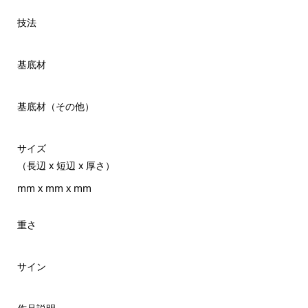
技法
基底材
基底材（その他）
サイズ
（長辺 x 短辺 x 厚さ）
mm x mm x mm
重さ
サイン