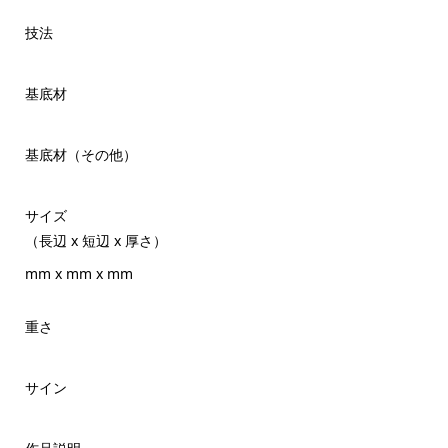
技法
基底材
基底材（その他）
サイズ
（長辺 x 短辺 x 厚さ）
mm x mm x mm
重さ
サイン