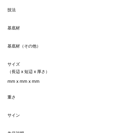
技法
基底材
基底材（その他）
サイズ
（長辺 x 短辺 x 厚さ）
mm x mm x mm
重さ
サイン