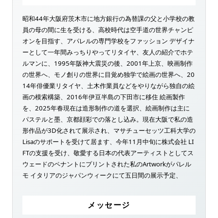
昭和44年大阪府茨木市に地方銀行の為替課の父と小学校の教
員の母の間に生を受ける、高校時代は空手道の世界チャンピ
オンを目指す、アパレルの専門学校をファッション デザイナ
ーとして一年間みっちりやってリタイヤ、友人の紹介でホテ
ルマンに、1995年阪神大震災の後、2001年上京、映画制作
の世界へ、モノ創りの世界に目覚め独学で絵画の世界へ、20
14年俳優業リタイヤ、土木作業員などをやりながら独自の絵
画の模索構築、2016年伊豆半島の下田市に移住 絵画製作
を、2025年春現在は造形制作の道を選択、絵画制作は主に
パステルと墨、京都顔彩での落とし込み。現在大阪で私の造
形作品が3D化されて展示され、マサチューセッツ工科大学の
Lisaのサポートを受けて居ます、今年11月中旬に株式会社 LI
FTの支援を受け、敬愛する日本の代表アーティストとしてス
ウェードのペナントにプリントされた私のArtworkがパレル
モ イタリアのジャパンウィークにて五日間の展示予定、
メッセージ