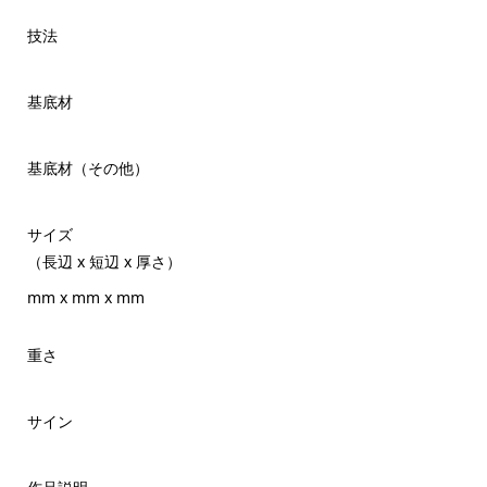
技法
基底材
基底材（その他）
サイズ
（長辺 x 短辺 x 厚さ）
mm x mm x mm
重さ
サイン