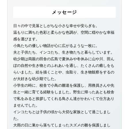
メッセージ
日々の中で見落としがちな小さな幸せや安らぎを。
温もりに満ちた色彩と柔らかな色調が、空間に穏やかな幸福
感を運びます。
小鳥たちの優しい物語が心に広がるような一枚に。
夫と子供たち、インコたち、生き物たちと暮らしています。
幼少期は両親の田舎の広島で夏休みや冬休みに山や川、田ん
ぼの自然や生き物とのふれあいを通し、たくさんの癒しをも
らいました。絵を描くことや、虫取り、生き物観察をするの
が大好きな幼少期でした。
小学生の時に、校舎で小鳥の雛達を保護し、用務員さんや先
生と一緒に育てる経験をしました。野生に帰ったあとも校舎
で私をみると挨拶してくれる鳥さん達がかわいくて仕方あり
ませんでした。
インコたちとは子供の頃から大切な家族として過ごしまし
た。
大雨の日に巣から落ちてしまったスズメの雛を保護しまし