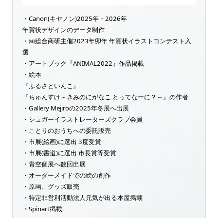
・Canon(キヤノン)2025年・2026年
年賀状デザインのデータ制作
・㈱総合商研主催2023年卯年 年賀状イラストコンテスト入
選
・アートブック『ANIMAL2022』作品掲載
・絵本
『ふるさといんこ』
『ちゅんすけ～きみのにがなこ とってなーに？～』の作者
・Gallery Mejiroの2025年冬展へ出展
・シュガーイラストレーターズクラブ会員
・ことりのおうちへの委託販売
・市展(絵画)に選出 3度受賞
・市展(書道)に選出 市長賞等受賞
・青空個展へ数回出展
・オーダーメイドでの絵の創作
・原画、グッズ販売
・特定非営利活動法人元気が出る本屋掲載
・Spinart掲載