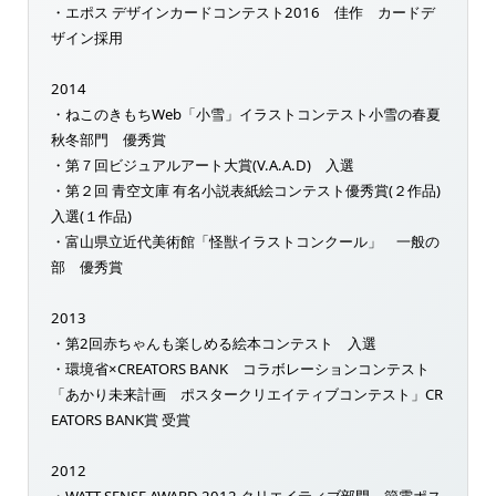
・エポス デザインカードコンテスト2016 佳作 カードデ
ザイン採用
2014
・ねこのきもちWeb「小雪」イラストコンテスト小雪の春夏
秋冬部門 優秀賞
・第７回ビジュアルアート大賞(V.A.A.D) 入選
・第２回 青空文庫 有名小説表紙絵コンテスト優秀賞(２作品)
入選(１作品)
・富山県立近代美術館「怪獣イラストコンクール」 一般の
部 優秀賞
2013
・第2回赤ちゃんも楽しめる絵本コンテスト 入選
・環境省×CREATORS BANK コラボレーションコンテスト
「あかり未来計画 ポスタークリエイティブコンテスト」CR
EATORS BANK賞 受賞
2012
・WATT SENSE AWARD 2012 クリエイティブ部門 節電ポス