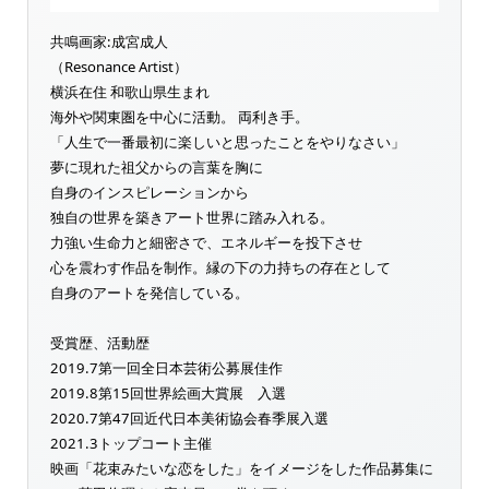
共鳴画家:成宮成人
（Resonance Artist）
横浜在住 和歌山県生まれ
海外や関東圏を中心に活動。 両利き手。
「人生で一番最初に楽しいと思ったことをやりなさい」
夢に現れた祖父からの言葉を胸に
自身のインスピレーションから
独自の世界を築きアート世界に踏み入れる。
力強い生命力と細密さで、エネルギーを投下させ
心を震わす作品を制作。縁の下の力持ちの存在として
自身のアートを発信している。
受賞歴、活動歴
2019.7第一回全日本芸術公募展佳作
2019.8第15回世界絵画大賞展 入選
2020.7第47回近代日本美術協会春季展入選
2021.3トップコート主催
映画「花束みたいな恋をした」をイメージをした作品募集に