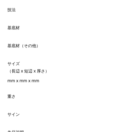
技法
基底材
基底材（その他）
サイズ
（長辺 x 短辺 x 厚さ）
mm x mm x mm
重さ
サイン