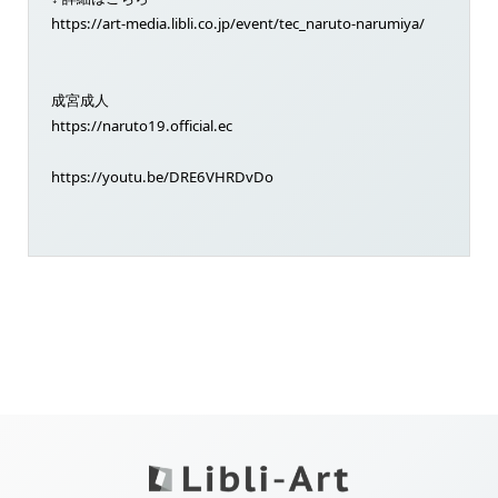
https://art-media.libli.co.jp/event/tec_naruto-narumiya/
成宮成人
https://naruto19.official.ec
https://youtu.be/DRE6VHRDvDo