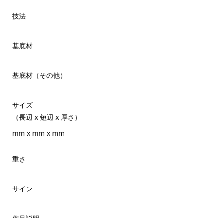
技法
基底材
基底材（その他）
サイズ
（長辺 x 短辺 x 厚さ）
mm x mm x mm
重さ
サイン