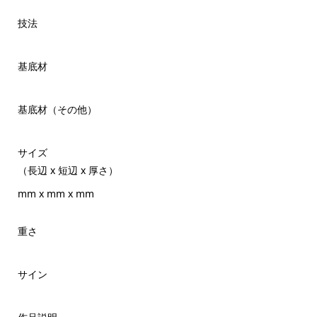
技法
基底材
基底材（その他）
サイズ
（長辺 x 短辺 x 厚さ）
mm x mm x mm
重さ
サイン