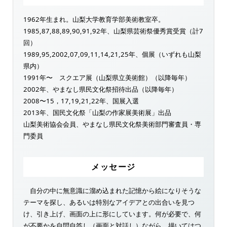
1962年生まれ。山梨大学教育学部美術教室卒。
1985,87,88,89,90,91,92年、山梨県芸術祭優秀賞受賞（計7
回）
1989,95,2002,07,09,11,14,21,25年、個展（いずれも山梨
県内）
1991年〜 スクエア展（山梨県立美術館）（以降毎年）
2002年、やまなし県民文化祭招待出品（以降毎年）
2008〜15，17,19,21,22年、国展入選
2013年、国民文化祭「山梨の作家展美術展」出品
山梨美術協会会員、やまなし県民文化祭美術部門審査員・専
門委員
メッセージ
自分の中に無意識に溜め込まれた記憶から絵になりそうな
テーマを探し、あるいは特別なアイデアとの出合いを見つ
け、引き上げ、画面の上に形にしています。何が必要で、何
が不要かを自問自答し（画面と対話し）ながら、描いてはつ