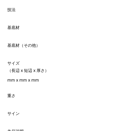
技法
基底材
基底材（その他）
サイズ
（長辺 x 短辺 x 厚さ）
mm x mm x mm
重さ
サイン