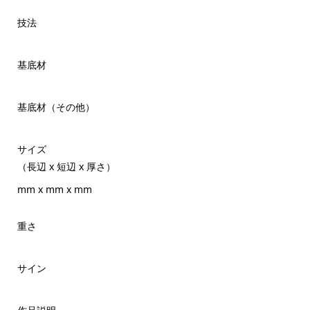
技法
基底材
基底材（その他）
サイズ
（長辺 x 短辺 x 厚さ）
mm x mm x mm
重さ
サイン