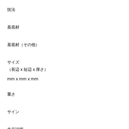
技法
基底材
基底材（その他）
サイズ
（長辺 x 短辺 x 厚さ）
mm x mm x mm
重さ
サイン