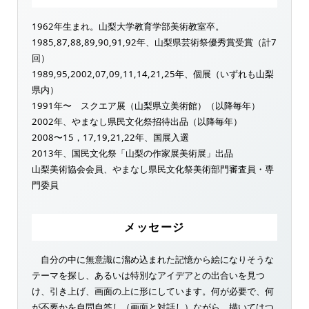
1962年生まれ。山梨大学教育学部美術教室卒。
1985,87,88,89,90,91,92年、山梨県芸術祭優秀賞受賞（計7
回）
1989,95,2002,07,09,11,14,21,25年、個展（いずれも山梨
県内）
1991年〜 スクエア展（山梨県立美術館）（以降毎年）
2002年、やまなし県民文化祭招待出品（以降毎年）
2008〜15，17,19,21,22年、国展入選
2013年、国民文化祭「山梨の作家展美術展」出品
山梨美術協会会員、やまなし県民文化祭美術部門審査員・専
門委員
メッセージ
自分の中に無意識に溜め込まれた記憶から絵になりそうな
テーマを探し、あるいは特別なアイデアとの出合いを見つ
け、引き上げ、画面の上に形にしています。何が必要で、何
が不要かを自問自答し（画面と対話し）ながら、描いてはつ