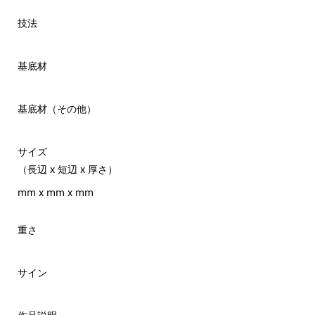
技法
基底材
基底材（その他）
サイズ
（長辺 x 短辺 x 厚さ）
mm x mm x mm
重さ
サイン