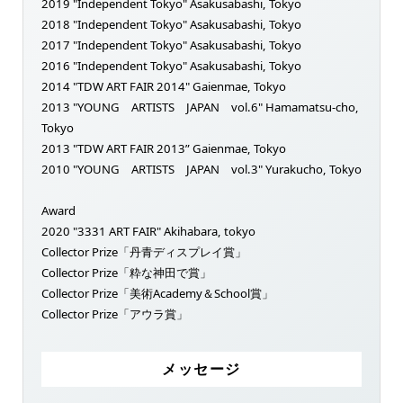
2019 "Independent Tokyo" Asakusabashi, Tokyo
2018 "Independent Tokyo" Asakusabashi, Tokyo
2017 "Independent Tokyo" Asakusabashi, Tokyo
2016 "Independent Tokyo" Asakusabashi, Tokyo
2014 "TDW ART FAIR 2014" Gaienmae, Tokyo
2013 "YOUNG ARTISTS JAPAN vol.6" Hamamatsu-cho,
Tokyo
2013 "TDW ART FAIR 2013” Gaienmae, Tokyo
2010 "YOUNG ARTISTS JAPAN vol.3" Yurakucho, Tokyo
Award
2020 "3331 ART FAIR" Akihabara, tokyo
Collector Prize「丹青ディスプレイ賞」
Collector Prize「粋な神田で賞」
Collector Prize「美術Academy＆School賞」
Collector Prize「アウラ賞」
メッセージ