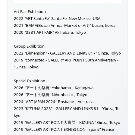
Art Fair Exhibition
2022 "ART Santa Fe" Santa Fe, New Mexico, USA
2021 "BAMA(Busan Annual Market of Art)" busan, korea
2020 "3331 ART FAIR" Akihabara, Tokyo
Group Exhibition
2022 "Dimension" - GALLERY AND LINKS 81 - ”Ginza, Tokyo
2019 "connected - GALLERY ART POINT 50th Anniversary -
”Ginza, Tokyo
Special Exhibition
2026 ″アートの祭典″ Yokohama，Kanagawa
2026 ″アートの祭典″ Nihonbashi，Tokyo
2024 ″ART JAPAN 2024″ Brisbane，Australia
2023 "KIZUNA 2023" - GALLERY AND LINKS 81 - ”Ginza, To
kyo
2019 "GALLERY ART POINT 大賞展 KIZUNA ” Ginza, Tokyo
2019 "GALLERY ART POINT EXHIBITION in paris” France