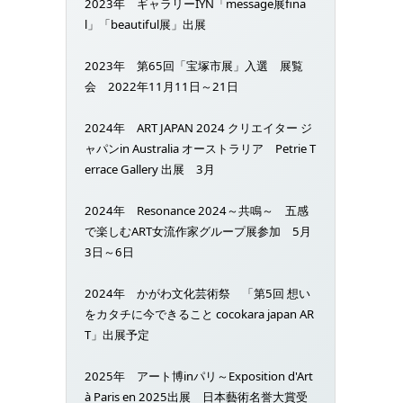
2023年 ギャラリーIYN「message展fina
l」「beautiful展」出展
2023年 第65回「宝塚市展」入選 展覧
会 2022年11月11日～21日
2024年 ART JAPAN 2024 クリエイター ジ
ャパンin Australia オーストラリア Petrie T
errace Gallery 出展 3月
2024年 Resonance 2024～共鳴～ 五感
で楽しむART女流作家グループ展参加 5月
3日～6日
2024年 かがわ文化芸術祭 「第5回 想い
をカタチに今できること cocokara japan AR
T」出展予定
2025年 アート博inパリ～Exposition d'Art
à Paris en 2025出展 日本藝術名誉大賞受