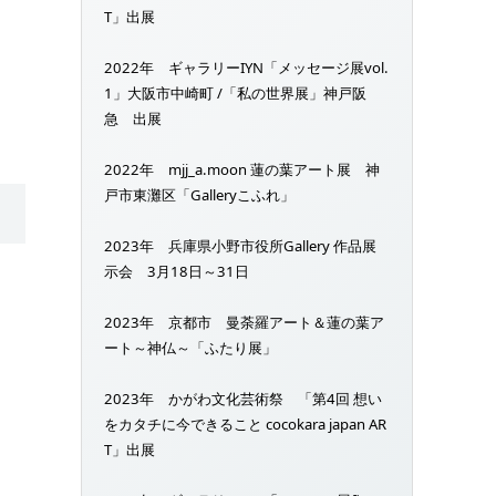
T」出展
2022年 ギャラリーIYN「メッセージ展vol.
1」大阪市中崎町 /「私の世界展」神戸阪
急 出展
2022年 mjj_a.moon 蓮の葉アート展 神
戸市東灘区「Galleryこふれ」
2023年 兵庫県小野市役所Gallery 作品展
示会 3月18日～31日
2023年 京都市 曼荼羅アート＆蓮の葉ア
ート～神仏～「ふたり展」
2023年 かがわ文化芸術祭 「第4回 想い
をカタチに今できること cocokara japan AR
T」出展