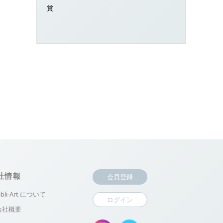
賞
社情報
会員登録
ibli-Art について
ログイン
会社概要