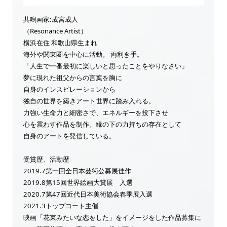
共鳴画家:成宮成人
（Resonance Artist）
横浜在住 和歌山県生まれ
海外や関東圏を中心に活動。 両利き手。
「人生で一番最初に楽しいと思ったことをやりなさい」
夢に現れた祖父からの言葉を胸に
自身のインスピレーションから
独自の世界を築きアート世界に踏み入れる。
力強い生命力と細密さで、エネルギーを投下させ
心を震わす作品を制作。縁の下の力持ちの存在として
自身のアートを発信している。
受賞歴、活動歴
2019.7第一回全日本芸術公募展佳作
2019.8第15回世界絵画大賞展 入選
2020.7第47回近代日本美術協会春季展入選
2021.3トップコート主催
映画「花束みたいな恋をした」をイメージをした作品募集に