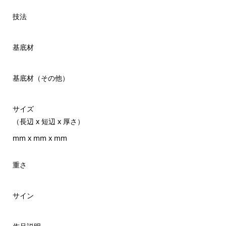
技法
基底材
基底材（その他）
サイズ
（長辺 x 短辺 x 厚さ）
mm x mm x mm
重さ
サイン