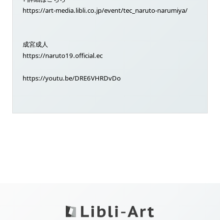
https://art-media.libli.co.jp/event/tec_naruto-narumiya/
成宮成人
https://naruto19.official.ec
https://youtu.be/DRE6VHRDvDo