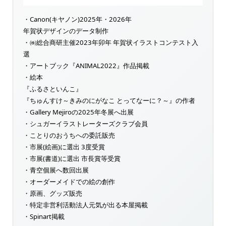
・Canon(キヤノン)2025年・2026年
年賀状デザインのデータ制作
・㈱総合商研主催2023年卯年 年賀状イラストコンテスト入
選
・アートブック『ANIMAL2022』作品掲載
・絵本
『ふるさといんこ』
『ちゅんすけ～きみのにがなこ とってなーに？～』の作者
・Gallery Mejiroの2025年冬展へ出展
・シュガーイラストレーターズクラブ会員
・ことりのおうちへの委託販売
・市展(絵画)に選出 3度受賞
・市展(書道)に選出 市長賞等受賞
・青空個展へ数回出展
・オーダーメイドでの絵の創作
・原画、グッズ販売
・特定非営利活動法人元気が出る本屋掲載
・Spinart掲載