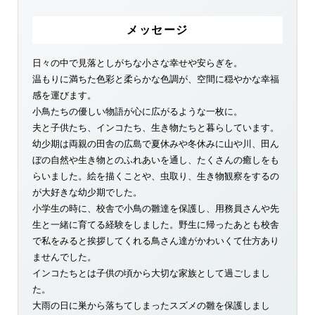
メッセージ
日々の中で見落としがちな小さな幸せや安らぎを。
温もりに満ちた色彩と柔らかな色調が、空間に穏やかな幸福
感を運びます。
小鳥たちの優しい物語が心に広がるような一枚に。
夫と子供たち、インコたち、生き物たちと暮らしています。
幼少期は両親の田舎の広島で夏休みや冬休みに山や川、田ん
ぼの自然や生き物とのふれあいを通し、たくさんの癒しをも
らいました。絵を描くことや、虫取り、生き物観察をするの
が大好きな幼少期でした。
小学生の時に、校舎で小鳥の雛達を保護し、用務員さんや先
生と一緒に育てる経験をしました。野生に帰ったあとも校舎
で私をみると挨拶してくれる鳥さん達がかわいくて仕方あり
ませんでした。
インコたちとは子供の頃から大切な家族として過ごしまし
た。
大雨の日に巣から落ちてしまったスズメの雛を保護しまし