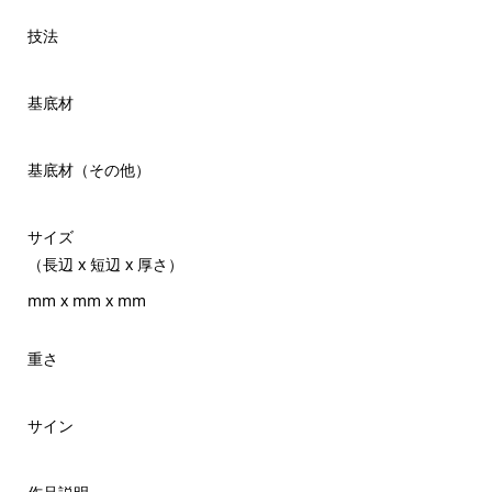
技法
基底材
基底材（その他）
サイズ
（長辺 x 短辺 x 厚さ）
mm x mm x mm
重さ
サイン