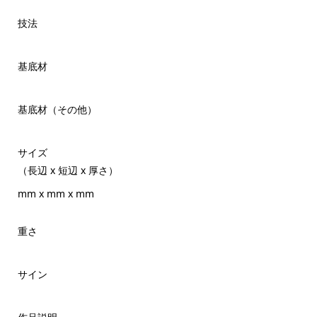
技法
基底材
基底材（その他）
サイズ
（長辺 x 短辺 x 厚さ）
mm x mm x mm
重さ
サイン