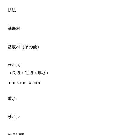
技法
基底材
基底材（その他）
サイズ
（長辺 x 短辺 x 厚さ）
mm x mm x mm
重さ
サイン