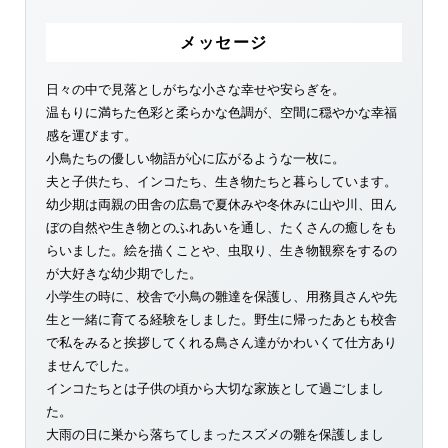
メッセージ
日々の中で見落としがちな小さな幸せや安らぎを。
温もりに満ちた色彩と柔らかな色調が、空間に穏やかな幸福
感を運びます。
小鳥たちの優しい物語が心に広がるような一枚に。
夫と子供たち、インコたち、生き物たちと暮らしています。
幼少期は両親の田舎の広島で夏休みや冬休みに山や川、田ん
ぼの自然や生き物とのふれあいを通し、たくさんの癒しをも
らいました。絵を描くことや、虫取り、生き物観察をするの
が大好きな幼少期でした。
小学生の時に、校舎で小鳥の雛達を保護し、用務員さんや先
生と一緒に育てる経験をしました。野生に帰ったあとも校舎
で私をみると挨拶してくれる鳥さん達がかわいくて仕方あり
ませんでした。
インコたちとは子供の頃から大切な家族として過ごしまし
た。
大雨の日に巣から落ちてしまったスズメの雛を保護しまし