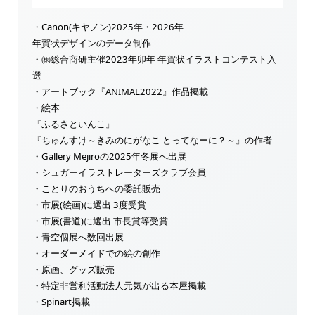
・Canon(キヤノン)2025年・2026年
年賀状デザインのデータ制作
・㈱総合商研主催2023年卯年 年賀状イラストコンテスト入
選
・アートブック『ANIMAL2022』作品掲載
・絵本
『ふるさといんこ』
『ちゅんすけ～きみのにがなこ とってなーに？～』の作者
・Gallery Mejiroの2025年冬展へ出展
・シュガーイラストレーターズクラブ会員
・ことりのおうちへの委託販売
・市展(絵画)に選出 3度受賞
・市展(書道)に選出 市長賞等受賞
・青空個展へ数回出展
・オーダーメイドでの絵の創作
・原画、グッズ販売
・特定非営利活動法人元気が出る本屋掲載
・Spinart掲載