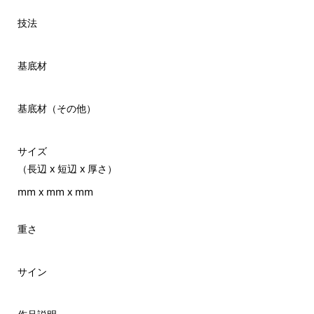
技法
基底材
基底材（その他）
サイズ
（長辺 x 短辺 x 厚さ）
mm x mm x mm
重さ
サイン