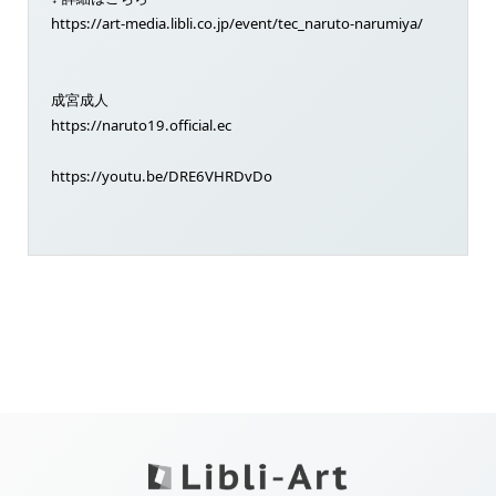
https://art-media.libli.co.jp/event/tec_naruto-narumiya/
成宮成人
https://naruto19.official.ec
https://youtu.be/DRE6VHRDvDo