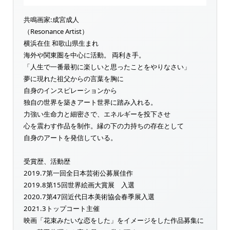
共鳴画家:成宮成人
（Resonance Artist）
横浜在住 和歌山県生まれ
海外や関東圏を中心に活動。 両利き手。
「人生で一番最初に楽しいと思ったことをやりなさい」
夢に現れた祖父からの言葉を胸に
自身のインスピレーションから
独自の世界を築きアート世界に踏み入れる。
力強い生命力と細密さで、エネルギーを投下させ
心を震わす作品を制作。縁の下の力持ちの存在として
自身のアートを発信している。
受賞歴、活動歴
2019.7第一回全日本芸術公募展佳作
2019.8第15回世界絵画大賞展 入選
2020.7第47回近代日本美術協会春季展入選
2021.3トップコート主催
映画「花束みたいな恋をした」をイメージをした作品募集に