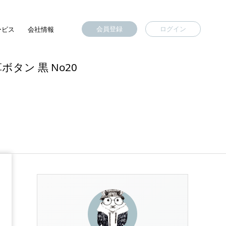
会員登録
ログイン
ービス
会社情報
タン 黒 No20