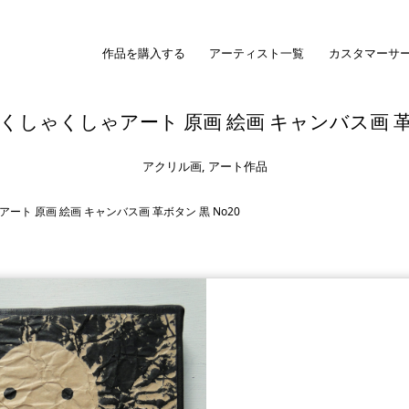
作品を購入する
アーティスト一覧
カスタマーサ
しゃくしゃアート 原画 絵画 キャンバス画 革ボ
アクリル画
,
アート作品
ト 原画 絵画 キャンバス画 革ボタン 黒 No20