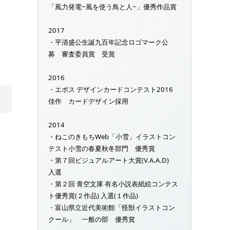
「風力発電~風を使う鳥と人~」優秀作品賞
2017
・平清盛公生誕九百年記念ロゴマーク公
募 審査委員賞 受賞
2016
・エポス デザインカードコンテスト2016
佳作 カードデザイン採用
2014
・ねこのきもちWeb「小雪」イラストコン
テスト小雪の春夏秋冬部門 優秀賞
・第７回ビジュアルアート大賞(V.A.A.D)
入選
・第２回 青空文庫 有名小説表紙絵コンテス
ト優秀賞(２作品) 入選(１作品)
・富山県立近代美術館「怪獣イラストコン
クール」 一般の部 優秀賞