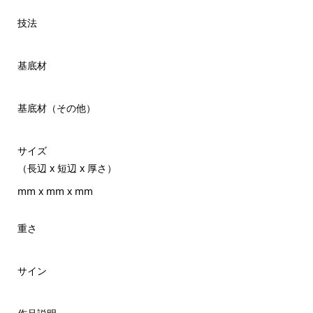
技法
基底材
基底材（その他）
サイズ
（長辺 x 短辺 x 厚さ）
mm x mm x mm
重さ
サイン