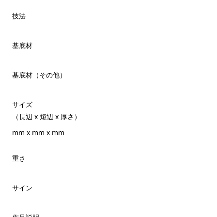
技法
基底材
基底材（その他）
サイズ
（長辺 x 短辺 x 厚さ）
mm x mm x mm
重さ
サイン