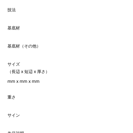
技法
基底材
基底材（その他）
サイズ
（長辺 x 短辺 x 厚さ）
mm x mm x mm
重さ
サイン