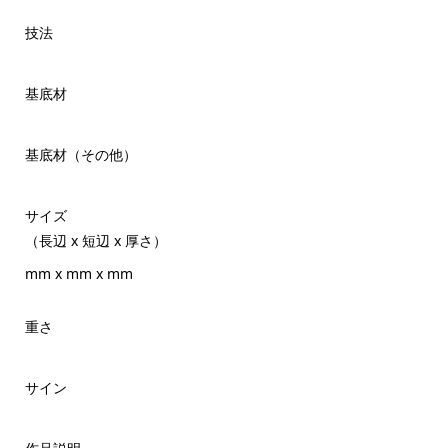
技法
基底材
基底材（その他）
サイズ
（長辺 x 短辺 x 厚さ）
mm x mm x mm
重さ
サイン