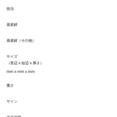
技法
基底材
基底材（その他）
サイズ
（長辺 x 短辺 x 厚さ）
mm x mm x mm
重さ
サイン