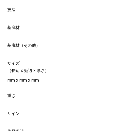
技法
基底材
基底材（その他）
サイズ
（長辺 x 短辺 x 厚さ）
mm x mm x mm
重さ
サイン