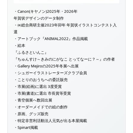
・Canon(キヤノン)2025年・2026年
年賀状デザインのデータ制作
・㈱総合商研主催2023年卯年 年賀状イラストコンテスト入
選
・アートブック『ANIMAL2022』作品掲載
・絵本
『ふるさといんこ』
『ちゅんすけ～きみのにがなこ とってなーに？～』の作者
・Gallery Mejiroの2025年冬展へ出展
・シュガーイラストレーターズクラブ会員
・ことりのおうちへの委託販売
・市展(絵画)に選出 3度受賞
・市展(書道)に選出 市長賞等受賞
・青空個展へ数回出展
・オーダーメイドでの絵の創作
・原画、グッズ販売
・特定非営利活動法人元気が出る本屋掲載
・Spinart掲載