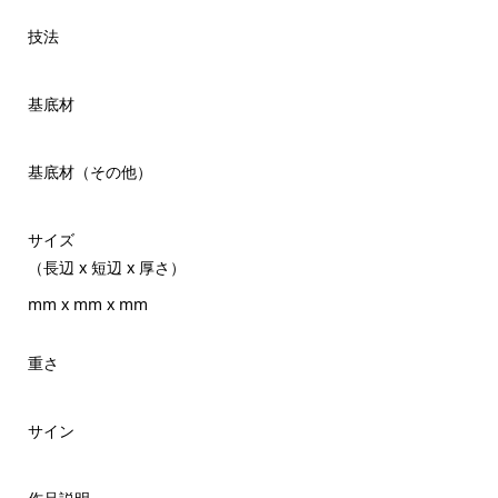
技法
基底材
基底材（その他）
サイズ
（長辺 x 短辺 x 厚さ）
mm x mm x mm
重さ
サイン