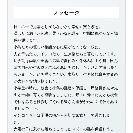
メッセージ
日々の中で見落としがちな小さな幸せや安らぎを。
温もりに満ちた色彩と柔らかな色調が、空間に穏やかな幸福
感を運びます。
小鳥たちの優しい物語が心に広がるような一枚に。
夫と子供たち、インコたち、生き物たちと暮らしています。
幼少期は両親の田舎の広島で夏休みや冬休みに山や川、田ん
ぼの自然や生き物とのふれあいを通し、たくさんの癒しをも
らいました。絵を描くことや、虫取り、生き物観察をするの
が大好きな幼少期でした。
小学生の時に、校舎で小鳥の雛達を保護し、用務員さんや先
生と一緒に育てる経験をしました。野生に帰ったあとも校舎
で私をみると挨拶してくれる鳥さん達がかわいくて仕方あり
ませんでした。
インコたちとは子供の頃から大切な家族として過ごしまし
た。
大雨の日に巣から落ちてしまったスズメの雛を保護しまし