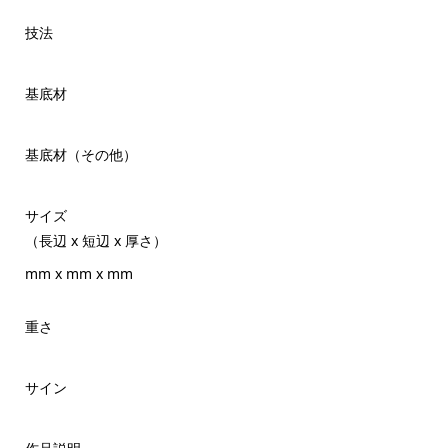
技法
基底材
基底材（その他）
サイズ
（長辺 x 短辺 x 厚さ）
mm x mm x mm
重さ
サイン