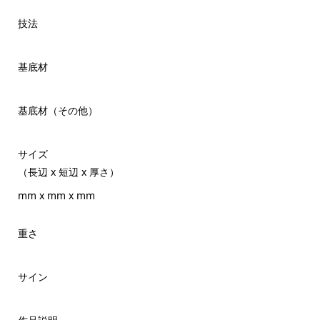
技法
基底材
基底材（その他）
サイズ
（長辺 x 短辺 x 厚さ）
mm x mm x mm
重さ
サイン