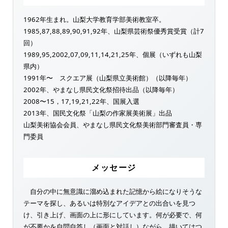
1962年生まれ。山梨大学教育学部美術教室卒。
1985,87,88,89,90,91,92年、山梨県芸術祭優秀賞受賞（計7
回）
1989,95,2002,07,09,11,14,21,25年、個展（いずれも山梨
県内）
1991年〜 スクエア展（山梨県立美術館）（以降毎年）
2002年、やまなし県民文化祭招待出品（以降毎年）
2008〜15，17,19,21,22年、国展入選
2013年、国民文化祭「山梨の作家展美術展」出品
山梨美術協会会員、やまなし県民文化祭美術部門審査員・専
門委員
メッセージ
自分の中に無意識に溜め込まれた記憶から絵になりそうな
テーマを探し、あるいは特別なアイデアとの出合いを見つ
け、引き上げ、画面の上に形にしています。何が必要で、何
が不要かを自問自答し（画面と対話し）ながら、描いてはつ