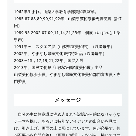
1962年生まれ。山梨大学教育学部美術教室卒。
1985,87,88,89,90,91,92年、山梨県芸術祭優秀賞受賞（計7
回）
1989,95,2002,07,09,11,14,21,25年、個展（いずれも山梨
県内）
1991年〜 スクエア展（山梨県立美術館）（以降毎年）
2002年、やまなし県民文化祭招待出品（以降毎年）
2008〜15，17,19,21,22年、国展入選
2013年、国民文化祭「山梨の作家展美術展」出品
山梨美術協会会員、やまなし県民文化祭美術部門審査員・専
門委員
メッセージ
自分の中に無意識に溜め込まれた記憶から絵になりそうな
テーマを探し、あるいは特別なアイデアとの出合いを見つ
け、引き上げ、画面の上に形にしています。何が必要で、何
が不要かを自問自答し（画面と対話し）ながら、描いてはつ