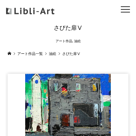
さびた扉Ⅴ
アート作品
,
油絵
アート作品一覧
油絵
さびた扉Ⅴ