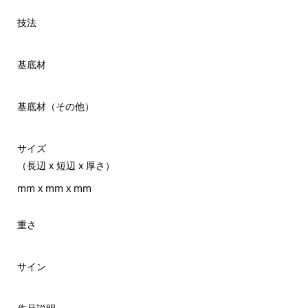
技法
基底材
基底材（その他）
サイズ
（長辺 x 短辺 x 厚さ）
mm x mm x mm
重さ
サイン