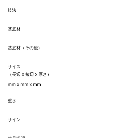
技法
基底材
基底材（その他）
サイズ
（長辺 x 短辺 x 厚さ）
mm x mm x mm
重さ
サイン