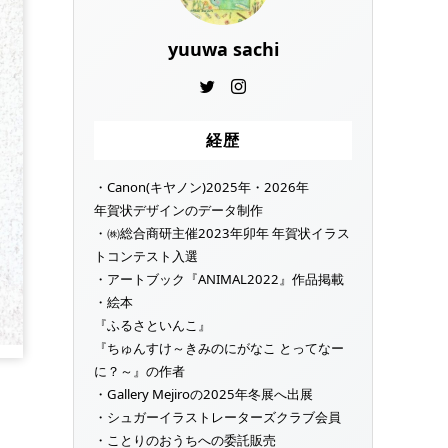
yuuwa sachi
経歴
・Canon(キヤノン)2025年・2026年
年賀状デザインのデータ制作
・㈱総合商研主催2023年卯年 年賀状イラス
トコンテスト入選
・アートブック『ANIMAL2022』作品掲載
・絵本
『ふるさといんこ』
『ちゅんすけ～きみのにがなこ とってなー
に？～』の作者
・Gallery Mejiroの2025年冬展へ出展
・シュガーイラストレーターズクラブ会員
・ことりのおうちへの委託販売