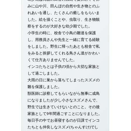
みに山や川、田んぼの自然や生き物とのふ
れあいを通し、たくさんの癒しをもらいま
した。絵を描くことや、虫取り、生き物観
察をするのが大好きな幼少期でした。
小学生の時に、校舎で小鳥の雛達を保護
し、用務員さんや先生と一緒に育てる経験
をしました。野生に帰ったあとも校舎で私
をみると挨拶してくれる鳥さん達がかわい
くて仕方ありませんでした。
インコたちとは子供の頃から大切な家族と
して過ごしました。
大雨の日に巣から落ちてしまったスズメの
雛を保護しました。
獣医師に診察してもらいながら無事に成鳥
になりましたが少し小さなスズメさんで、
野生では生きていけないとのこと。その後
家族として9年間過ごすことになりました。
毎日手の中でお昼寝するのが日課でインコ
たちとも仲良しなスズメ(ちゃんすけ)でし