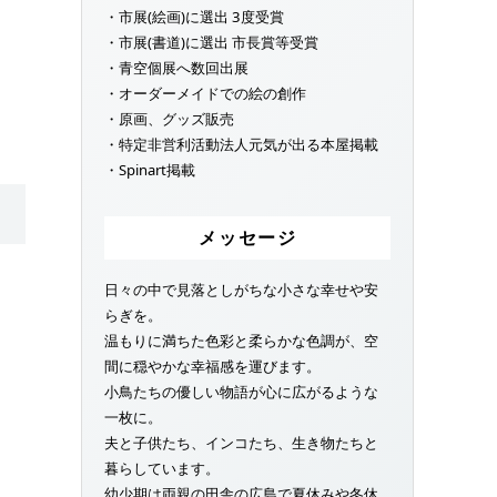
・市展(絵画)に選出 3度受賞
・市展(書道)に選出 市長賞等受賞
・青空個展へ数回出展
・オーダーメイドでの絵の創作
・原画、グッズ販売
・特定非営利活動法人元気が出る本屋掲載
・Spinart掲載
メッセージ
日々の中で見落としがちな小さな幸せや安
らぎを。
温もりに満ちた色彩と柔らかな色調が、空
間に穏やかな幸福感を運びます。
小鳥たちの優しい物語が心に広がるような
一枚に。
夫と子供たち、インコたち、生き物たちと
暮らしています。
幼少期は両親の田舎の広島で夏休みや冬休