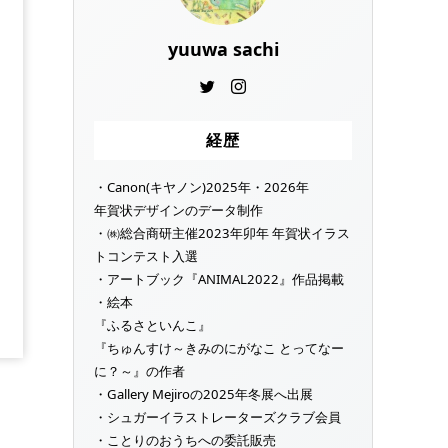
yuuwa sachi
経歴
・Canon(キヤノン)2025年・2026年
年賀状デザインのデータ制作
・㈱総合商研主催2023年卯年 年賀状イラス
トコンテスト入選
・アートブック『ANIMAL2022』作品掲載
・絵本
『ふるさといんこ』
『ちゅんすけ～きみのにがなこ とってなー
に？～』の作者
・Gallery Mejiroの2025年冬展へ出展
・シュガーイラストレーターズクラブ会員
・ことりのおうちへの委託販売