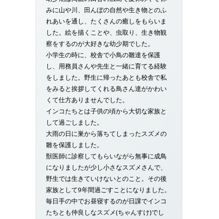
みに山や川、田んぼの自然や生き物とのふ
れあいを通し、たくさんの癒しをもらいま
した。絵を描くことや、虫取り、生き物観
察をするのが大好きな幼少期でした。
小学生の時に、校舎で小鳥の雛達を保護
し、用務員さんや先生と一緒に育てる経験
をしました。野生に帰ったあとも校舎で私
をみると挨拶してくれる鳥さん達がかわい
くて仕方ありませんでした。
インコたちとは子供の頃から大切な家族と
して過ごしました。
大雨の日に巣から落ちてしまったスズメの
雛を保護しました。
獣医師に診察してもらいながら無事に成鳥
になりましたが少し小さなスズメさんで、
野生では生きていけないとのこと。その後
家族として9年間過ごすことになりました。
毎日手の中でお昼寝するのが日課でインコ
たちとも仲良しなスズメ(ちゃんすけ)でし