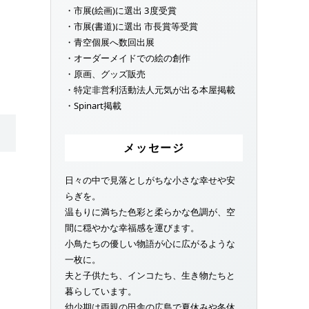
・市展(絵画)に選出 3度受賞
・市展(書道)に選出 市長賞等受賞
・青空個展へ数回出展
・オーダーメイドでの絵の創作
・原画、グッズ販売
・特定非営利活動法人元気が出る本屋掲載
・Spinart掲載
メッセージ
日々の中で見落としがちな小さな幸せや安
らぎを。
温もりに満ちた色彩と柔らかな色調が、空
間に穏やかな幸福感を運びます。
小鳥たちの優しい物語が心に広がるような
一枚に。
夫と子供たち、インコたち、生き物たちと
暮らしています。
幼少期は両親の田舎の広島で夏休みや冬休