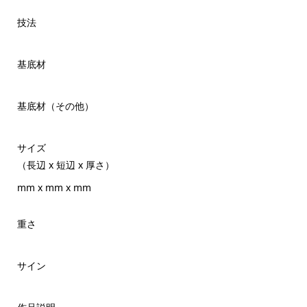
技法
基底材
基底材（その他）
サイズ
（長辺 x 短辺 x 厚さ）
mm x mm x mm
重さ
サイン