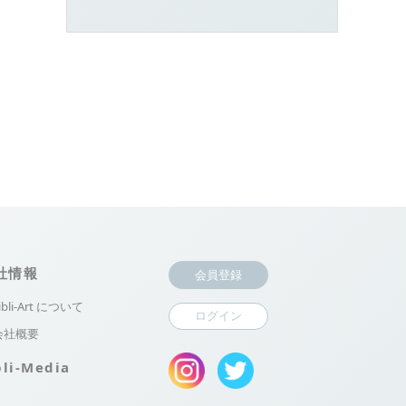
社情報
会員登録
ibli-Art について
ログイン
会社概要
bli-Media