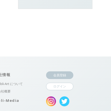
社情報
会員登録
ibli-Art について
ログイン
会社概要
bli-Media