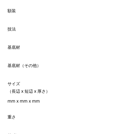
額装
技法
基底材
基底材（その他）
サイズ
（長辺 x 短辺 x 厚さ）
mm x mm x mm
重さ